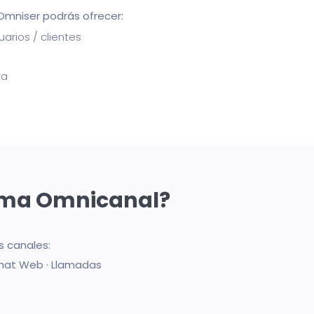
Omniser podrás ofrecer:
uarios / clientes
ra
orma Omnicanal?
s canales:
Chat Web · Llamadas