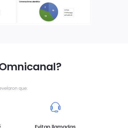
a Omnicanal?
evelaron que:
S
Evitan llamadas