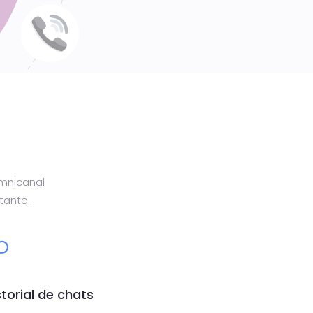
Omnicanal
tante.
storial de chats